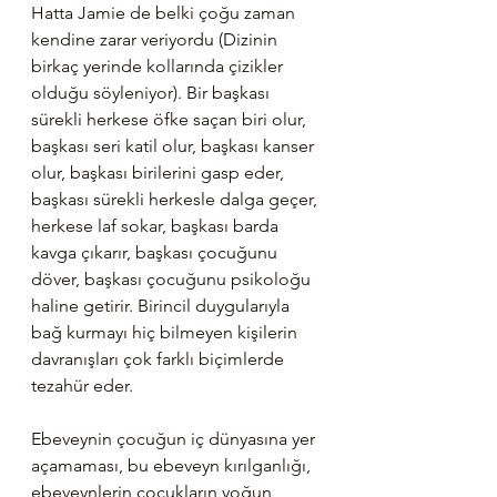
Hatta Jamie de belki çoğu zaman 
kendine zarar veriyordu (Dizinin 
birkaç yerinde kollarında çizikler 
olduğu söyleniyor). Bir başkası 
sürekli herkese öfke saçan biri olur, 
başkası seri katil olur, başkası kanser 
olur, başkası birilerini gasp eder, 
başkası sürekli herkesle dalga geçer, 
herkese laf sokar, başkası barda 
kavga çıkarır, başkası çocuğunu 
döver, başkası çocuğunu psikoloğu 
haline getirir. Birincil duygularıyla 
bağ kurmayı hiç bilmeyen kişilerin 
davranışları çok farklı biçimlerde 
tezahür eder.
Ebeveynin çocuğun iç dünyasına yer 
açamaması, bu ebeveyn kırılganlığı, 
ebeveynlerin çocukların yoğun 