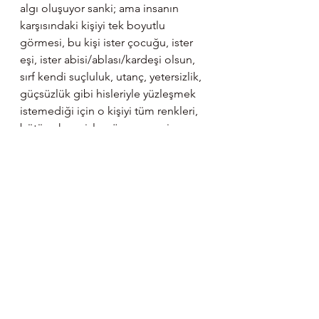
algı oluşuyor sanki; ama insanın 
karşısındaki kişiyi tek boyutlu 
görmesi, bu kişi ister çocuğu, ister 
eşi, ister abisi/ablası/kardeşi olsun, 
sırf kendi suçluluk, utanç, yetersizlik, 
güçsüzlük gibi hisleriyle yüzleşmek 
istemediği için o kişiyi tüm renkleri, 
bütün ahengiyle görememesi 
yeterince trajik bence. Çocuğunuzun 
her duygusuna yer açabilir, 
duygularını işlemesine yardım 
ederseniz çocuğunuz ergenlikteki 
ayrışma aşamasında bile, sizden 
kopup arkadaşlarını aile bellediği 
aşamada bile, zorlandığı zaman size 
gelebileceğini bilir. Diğer türlü 
bütün zorlu duygularını sizden gizler. 
Oscarlık bir oyunculuk sergileyerek 
sizi panikletmeyecek, size kendinizi 