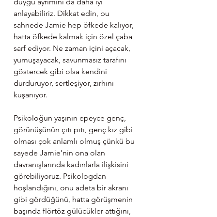
duygu ayrımını da daha iyi 
anlayabiliriz. Dikkat edin, bu 
sahnede Jamie hep öfkede kalıyor, 
hatta öfkede kalmak için özel çaba 
sarf ediyor. Ne zaman içini açacak, 
yumuşayacak, savunmasız tarafını 
göstercek gibi olsa kendini 
durduruyor, sertleşiyor, zırhını 
kuşanıyor.
Psikoloğun yaşının epeyce genç, 
görünüşünün çıtı pıtı, genç kız gibi 
olması çok anlamlı olmuş çünkü bu 
sayede Jamie’nin ona olan 
davranışlarında kadınlarla ilişkisini 
görebiliyoruz. Psikologdan 
hoşlandığını, onu adeta bir akranı 
gibi gördüğünü, hatta görüşmenin 
başında flörtöz gülücükler attığını, 