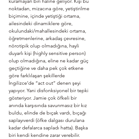
kuramayan biri haline geliyor. Kişi bu 
noktadan, mizacına göre, yetiştirilme 
biçimine, içinde yetiştiği ortama, 
ailesindeki dinamiklere göre, 
okulundaki/mahallesindeki ortama, 
öğretmenlerine, arkadaş çevresine, 
nörotipik olup olmadığına, hayli 
duyarlı kişi (highly sensitive person) 
olup olmadığına, eline ne kadar güç 
geçtiğine ve daha pek çok etkene 
göre farklılaşan şekillerde 
İngilizce’de “act out” denen şeyi 
yapıyor. Yani disfonksiyonel bir tepki 
gösteriyor. Jamie çok öfkeli bir 
anında karşısında savunmasız bir kız 
buldu, elinde de bıçak vardı, bıçağı 
saplayıverdi (öfke dalgası durulana 
kadar defalarca sapladı hatta). Başka 
biri kendi kendine zarar verebilir. 