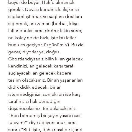
büyür de büyür. Hafife almamak 
gerekir. Devası kendinizle ilişkinizi 
sağlamlaştırmak ve sağlam dostlara 
sığınmak, artı zaman (berbat, klişe 
laflar bunlar, ama doğru; lakin süreç 
ne kolay ne de hızlı, işte bu laflar 
bunu es geçiyor, üzgünüm :/). Bu da 
geçer, diyorlar ya, doğru. 
Ghostlandıysanız bilin ki an gelecek 
kendinizi, an gelecek karşı tarafı 
suçlayacak, an gelecek kadere 
teslim olacaksınız. Bir an yaşananları 
didik didik edecek, bir an 
istenmediğinizi, sonraki an ise karşı 
tarafın sizi hak etmediğini 
düşüneceksiniz. Bir bakacaksınız 
“Ben bitmemiş bir şeyin yasını nasıl 
tutayım?” diye ağlıyorsunuz, ama 
sonra “Bitti işte, daha nasıl bir işaret 