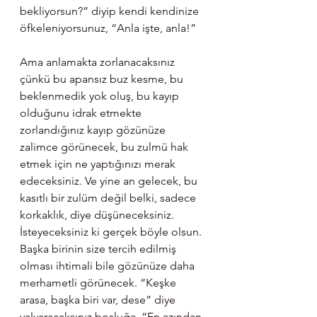
bekliyorsun?” diyip kendi kendinize 
öfkeleniyorsunuz, “Anla işte, anla!”
Ama anlamakta zorlanacaksınız 
çünkü bu apansız buz kesme, bu 
beklenmedik yok oluş, bu kayıp 
olduğunu idrak etmekte 
zorlandığınız kayıp gözünüze 
zalimce görünecek, bu zulmü hak 
etmek için ne yaptığınızı merak 
edeceksiniz. Ve yine an gelecek, bu 
kasıtlı bir zulüm değil belki, sadece 
korkaklık, diye düşüneceksiniz. 
İsteyeceksiniz ki gerçek böyle olsun. 
Başka birinin size tercih edilmiş 
olması ihtimali bile gözünüze daha 
merhametli görünecek. “Keşke 
arasa, başka biri var, dese” diye 
yalvaracaksınız boşluğa, “En azından 