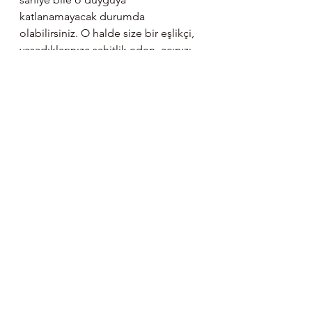
katlanamayacak durumda 
olabilirsiniz. O halde size bir eşlikçi, 
yaşadıklarınıza şahitlik eden, acınızı 
çekerken orada “present” olabilen 
biri gerekiyor olabilir. Böyle bir 
arkadaşınız ya da tanıdığınız varsa 
harika, yoksa bir profesyonele 
başvurabilirsiniz. Ben Elçin Yurddaş’ı 
öneriyorum. Bildiğiniz, güvendiğiniz, 
kompleks travmadan anlayan, 
iyileşmeyi bilişsel süreçlere 
indirgemeyen bir psikolog da 
olabilir. Hiç kimseyi bulamıyorsanız 
bir seçenek de Alex Howard’ın 
kitabı “Senin Hatan Değildi!”yi 
okumak. Kitap bazı halk 
kütüphanelerinde bile var. Hissetme, 
acıda kalma işinin nasıl yapılacağını 