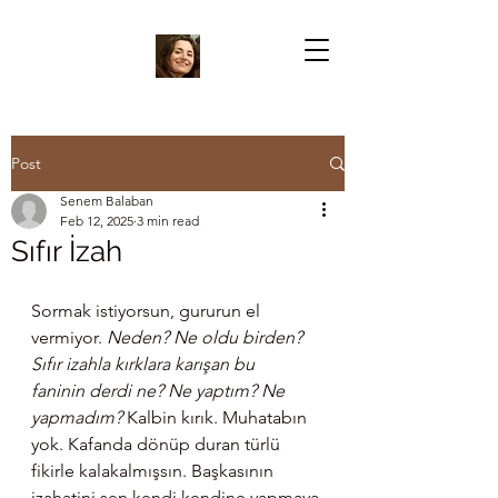
Post
Senem Balaban
Feb 12, 2025
3 min read
Sıfır İzah
Sormak istiyorsun, gururun el 
vermiyor. 
Neden? Ne oldu birden? 
Sıfır izahla kırklara karışan bu 
faninin derdi ne?
Ne yaptım? Ne 
yapmadım? 
Kalbin kırık. Muhatabın 
yok. Kafanda dönüp duran türlü 
fikirle kalakalmışsın. Başkasının 
izahatini sen kendi kendine yapmaya 